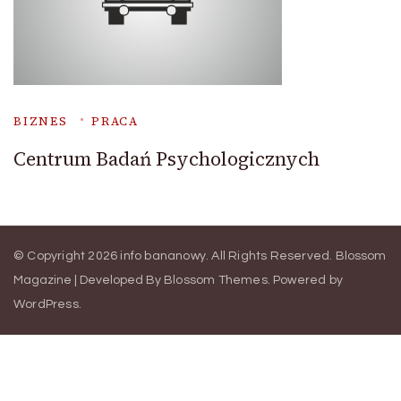
BIZNES
PRACA
Centrum Badań Psychologicznych
© Copyright 2026
info bananowy
. All Rights Reserved.
Blossom
Magazine | Developed By
Blossom Themes
.
Powered by
WordPress
.