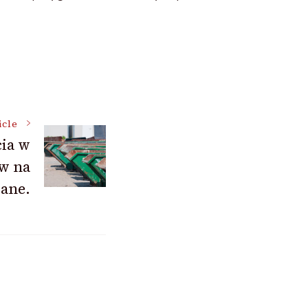
icle
ia w
w na
ane.