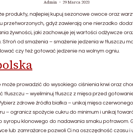
Admin
29 Marca 2023
 produkty, najlepiej kupuj sezonowe owoce oraz warz
 przetworzonych, gdyż zawierają one nierzadko dodatki
ia żywności, jaki zachowuje jej wartości odżywcze or
. Stroń od smażenia – smażenie jedzenia w tłuszczu m
llować czy też gotować jedzenie na wolnym ogniu.
olska
ecie może prowadzić do wysokiego ciśnienia krwi oraz cho
łuszczu – wyeliminuj tłuszcz z mięsa przed gotowaniem, 
ybierz zdrowe źródła białka – unikaj mięsa czerwonego 
ru – ogranicz spożycie cukru do minimum i unikaj towa
lub syropu klonowego do nadawania smaku potrawom. Go
wce lub zamrażarce pozwoli Ci na oszczędność czasu i