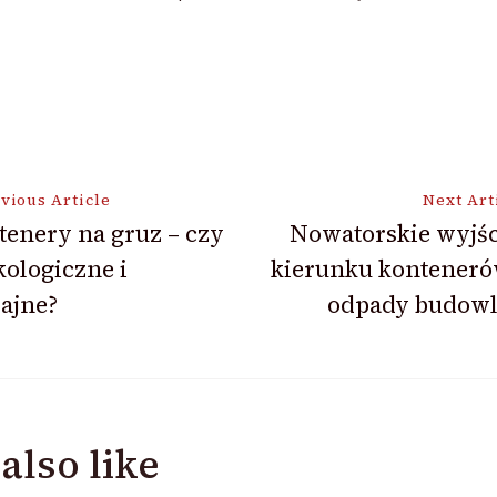
vious Article
Next Art
enery na gruz – czy
Nowatorskie wyjśc
kologiczne i
kierunku konteneró
ion
ajne?
odpady budowl
also like