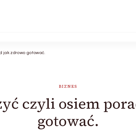
ad jak zdrowo gotować.
BIZNES
żyć czyli osiem por
gotować.