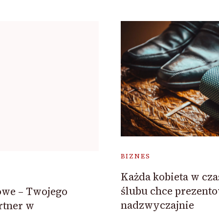
BIZNES
Każda kobieta w cza
ślubu chce prezento
owe – Twojego
nadzwyczajnie
rtner w