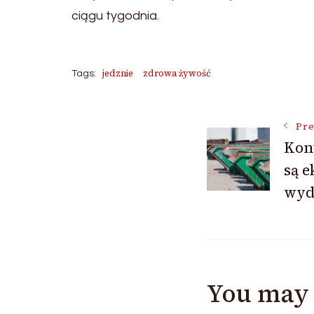
ciągu tygodnia.
jedznie
zdrowa żywość
Tags:
Post
Pre
Kont
są e
Navigat
wyd
You may 