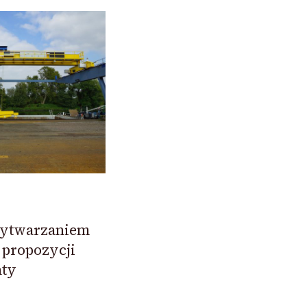
 wytwarzaniem
 propozycji
nty