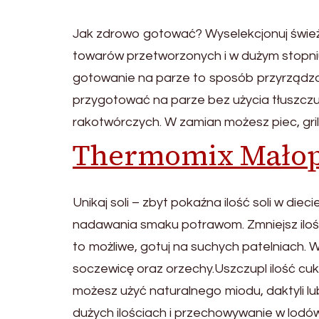
Jak zdrowo gotować? Wyselekcjonuj świeże
towarów przetworzonych i w dużym stopniu
gotowanie na parze to sposób przyrządzan
przygotować na parze bez użycia tłuszczu
rakotwórczych. W zamian możesz piec, gri
Thermomix Małop
Unikaj soli – zbyt pokaźna ilość soli w di
nadawania smaku potrawom. Zmniejsz ilość t
to możliwe, gotuj na suchych patelniach. W
soczewicę oraz orzechy.Uszczupl ilość cuk
możesz użyć naturalnego miodu, daktyli 
dużych ilościach i przechowywanie w lodó