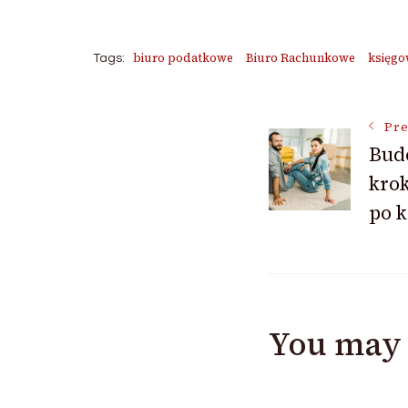
biuro podatkowe
Biuro Rachunkowe
księgo
Tags:
Post
Pre
Bud
kro
Navigat
po k
You may 