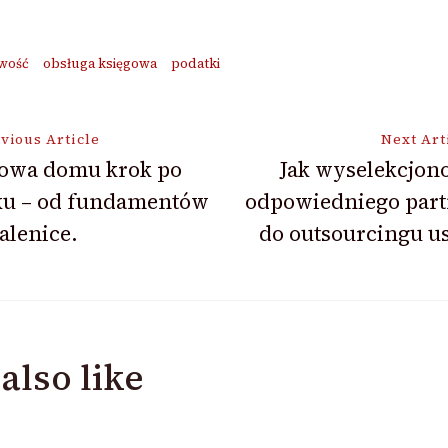
wość
obsługa księgowa
podatki
vious Article
Next Art
owa domu krok po
Jak wyselekcjon
ku – od fundamentów
odpowiedniego part
ion
alenice.
do outsourcingu u
also like