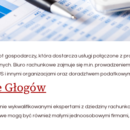
t gospodarczy, która dostarcza usługi połączone z pr
tnych. Biuro rachunkowe zajmuje się m.in. prowadzenie
ZUS i innymi organizacjami oraz doradztwem podatkowym
e Głogów
ie wykwalifikowanymi ekspertami z dziedziny rachunkow
kowe mogą być również małymi jednoosobowymi firmami, 