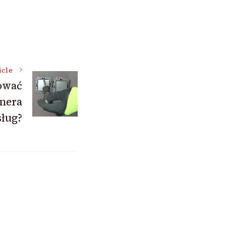
icle
ować
nera
sług?