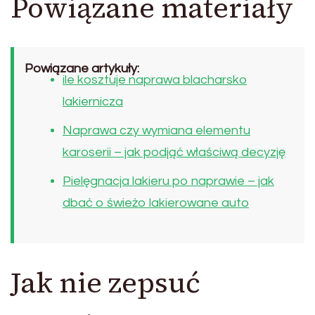
Powiązane materiały
Powiązane artykuły:
ile kosztuje naprawa blacharsko
lakiernicza
Naprawa czy wymiana elementu
karoserii – jak podjąć właściwą decyzję
Pielęgnacja lakieru po naprawie – jak
dbać o świeżo lakierowane auto
Jak nie zepsuć