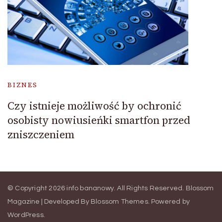
BIZNES
Czy istnieje możliwość by ochronić
osobisty nowiusieńki smartfon przed
zniszczeniem
© Copyright 2026
info bananowy
. All Rights Reserved.
Blossom
Magazine | Developed By
Blossom Themes
.
Powered by
WordPress
.