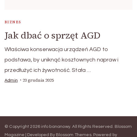
BIZNES
Jak dbać o sprzęt AGD
Właściwa konserwacja urządzeń AGD to
podstawa, by uniknąć kosztownych napraw i
przedłużyć ich żywotność. Stała …
23 grudnia 2025
Admin
© Copyright 2026
info bananowy
. All Rights Reserved.
Blossom
Magazine | Developed By
Blossom Themes
.
Powered by